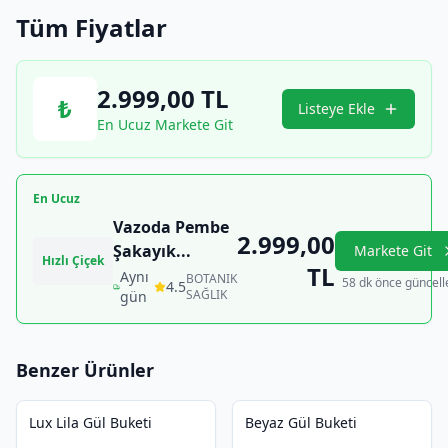
Tüm Fiyatlar
2.999,00
TL
₺
Listeye Ekle
En Ucuz Markete Git
En Ucuz
Vazoda Pembe
2.999,00
Şakayık
...
Markete Git
Hızlı Çiçek
TL
Aynı
BOTANIK
58 dk önce güncell
4.5
SAĞLIK
gün
Benzer Ürünler
Lux Lila Gül Buketi
Beyaz Gül Buketi