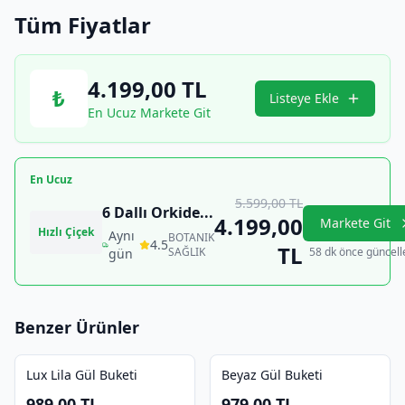
Tüm Fiyatlar
4.199,00
TL
₺
Listeye Ekle
En Ucuz Markete Git
En Ucuz
5.599,00
TL
6 Dallı Orkide
...
4.199,00
Markete Git
Hızlı Çiçek
Aynı
BOTANIK
4.5
TL
SAĞLIK
58 dk önce güncell
gün
Benzer Ürünler
Lux Lila Gül Buketi
Beyaz Gül Buketi
989,00
TL
979,00
TL