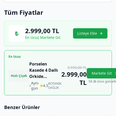
Tüm Fiyatlar
2.999,00
TL
₺
Listeye Ekle
En Ucuz Markete Git
En Ucuz
Porselen
3.599,00
TL
Kasede 4 Dallı
2.999,00
Markete Git
Hızlı Çiçek
Orkide
...
TL
58 dk önce güncell
Aynı
BOTANIK
4.5
SAĞLIK
gün
Benzer Ürünler