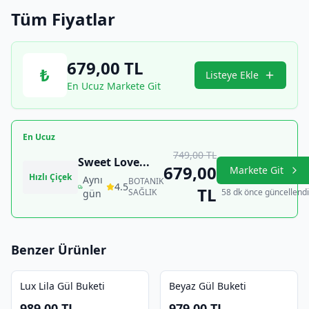
Tüm Fiyatlar
679,00
TL
₺
Listeye Ekle
En Ucuz Markete Git
En Ucuz
749,00
TL
Sweet Love
...
679,00
Markete Git
Hızlı Çiçek
Aynı
BOTANIK
4.5
TL
SAĞLIK
58 dk önce güncellendi
gün
Benzer Ürünler
Lux Lila Gül Buketi
Beyaz Gül Buketi
989,00
TL
979,00
TL