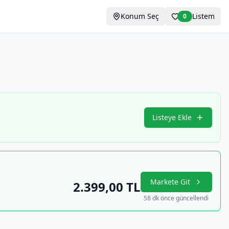
Konum Seç
Listem
0
Listeye Ekle
Markete Git
2.399,00
TL
58 dk önce güncellendi