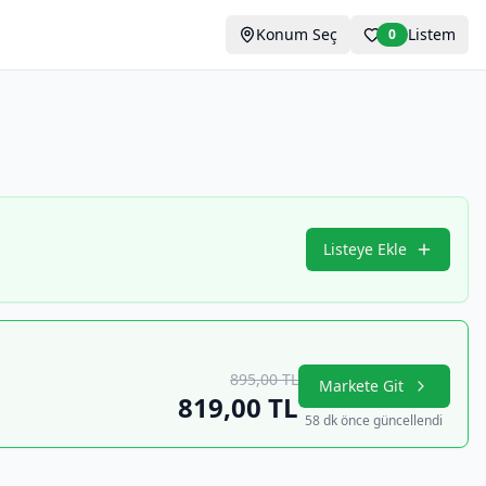
Konum Seç
Listem
0
Listeye Ekle
895,00
TL
Markete Git
819,00
TL
58 dk önce güncellendi