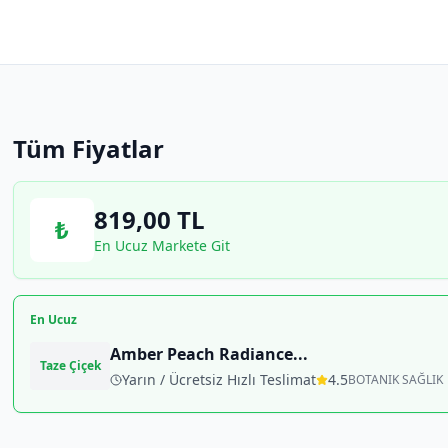
Tüm Fiyatlar
819,00
TL
₺
En Ucuz Markete Git
En Ucuz
Amber Peach Radiance
...
Taze Çiçek
Yarın / Ücretsiz Hızlı Teslimat
4.5
BOTANIK SAĞLIK