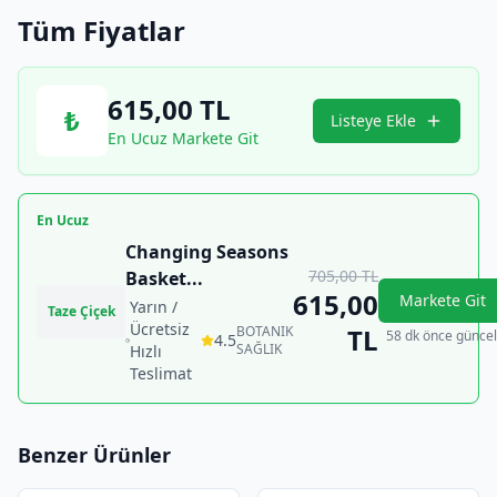
Tüm Fiyatlar
615,00
TL
₺
Listeye Ekle
En Ucuz Markete Git
En Ucuz
Changing Seasons
705,00
TL
Basket
...
615,00
Markete Git
Yarın /
Taze Çiçek
Ücretsiz
BOTANIK
TL
58 dk önce güncel
4.5
SAĞLIK
Hızlı
Teslimat
Benzer Ürünler