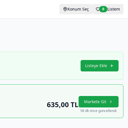
Konum Seç
Listem
0
Listeye Ekle
Markete Git
635,00
TL
58 dk önce güncellendi