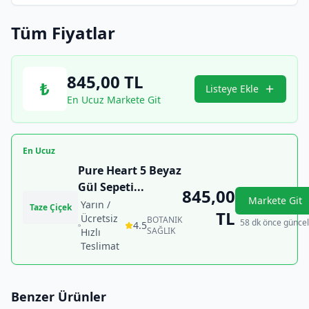
Tüm Fiyatlar
845,00
TL
₺
Listeye Ekle
En Ucuz Markete Git
En Ucuz
Pure Heart 5 Beyaz
Gül Sepeti
...
845,00
Markete Git
Yarın /
Taze Çiçek
TL
Ücretsiz
BOTANIK
58 dk önce güncel
4.5
SAĞLIK
Hızlı
Teslimat
Benzer Ürünler