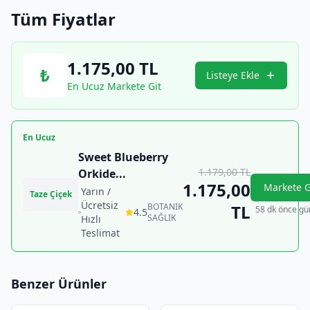
Tüm Fiyatlar
1.175,00
TL
₺
Listeye Ekle
En Ucuz Markete Git
En Ucuz
Sweet Blueberry
1.179,00
TL
Orkide
...
1.175,00
Markete G
Yarın /
Taze Çiçek
Ücretsiz
BOTANIK
TL
58 dk önce gü
4.5
SAĞLIK
Hızlı
Teslimat
Benzer Ürünler