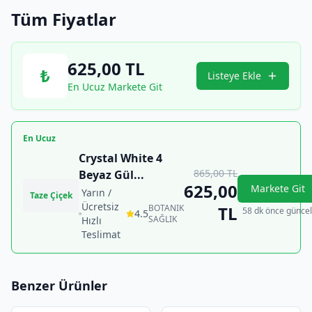
Tüm Fiyatlar
625,00
TL
₺
Listeye Ekle
En Ucuz Markete Git
En Ucuz
Crystal White 4
865,00
TL
Beyaz Gül
...
625,00
Markete Git
Yarın /
Taze Çiçek
Ücretsiz
BOTANIK
TL
58 dk önce güncel
4.5
SAĞLIK
Hızlı
Teslimat
Benzer Ürünler