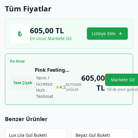
Tüm Fiyatlar
605,00
TL
₺
Listeye Ekle
En Ucuz Markete Git
En Ucuz
Pink Feeling
...
605,00
Yarın /
Markete Git
Taze Çiçek
Ücretsiz
BOTANIK
TL
4.5
SAĞLIK
58 dk önce güncel
Hızlı
Teslimat
Benzer Ürünler
Lux Lila Gül Buketi
Beyaz Gül Buketi