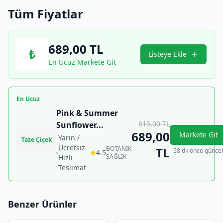
Tüm Fiyatlar
689,00
TL
₺
Listeye Ekle
En Ucuz Markete Git
En Ucuz
Pink & Summer
815,00
TL
Sunflower
...
689,00
Markete Git
Yarın /
Taze Çiçek
Ücretsiz
BOTANIK
TL
58 dk önce güncel
4.5
SAĞLIK
Hızlı
Teslimat
Benzer Ürünler