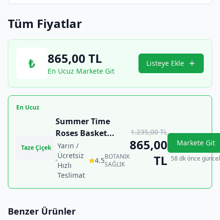
Tüm Fiyatlar
865,00
TL
₺
Listeye Ekle
En Ucuz Markete Git
En Ucuz
Summer Time
1.235,00
TL
Roses Basket
...
865,00
Markete Git
Yarın /
Taze Çiçek
Ücretsiz
BOTANIK
TL
58 dk önce güncel
4.5
SAĞLIK
Hızlı
Teslimat
Benzer Ürünler