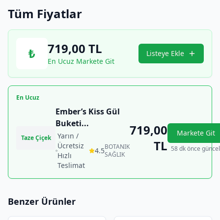
Tüm Fiyatlar
719,00
TL
₺
Listeye Ekle
En Ucuz Markete Git
En Ucuz
Ember’s Kiss Gül
Buketi
...
719,00
Markete Git
Yarın /
Taze Çiçek
TL
Ücretsiz
BOTANIK
58 dk önce güncel
4.5
SAĞLIK
Hızlı
Teslimat
Benzer Ürünler