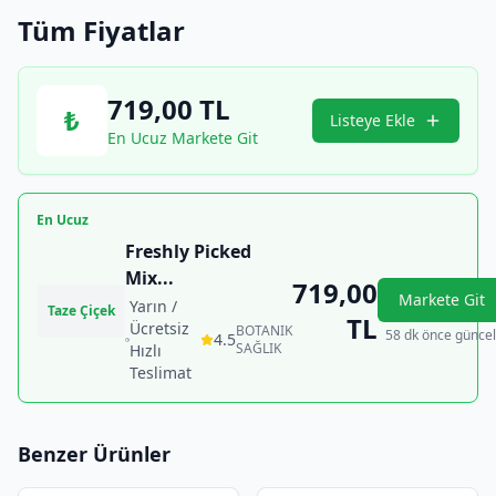
Tüm Fiyatlar
719,00
TL
₺
Listeye Ekle
En Ucuz Markete Git
En Ucuz
Freshly Picked
Mix
...
719,00
Markete Git
Yarın /
Taze Çiçek
TL
Ücretsiz
BOTANIK
58 dk önce güncel
4.5
SAĞLIK
Hızlı
Teslimat
Benzer Ürünler