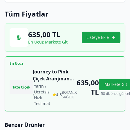
Tüm Fiyatlar
635,00
TL
₺
Listeye Ekle
En Ucuz Markete Git
En Ucuz
Journey to Pink
Çiçek Aranjman
...
635,00
Markete Git
Yarın /
Taze Çiçek
TL
Ücretsiz
BOTANIK
58 dk önce güncel
4.5
SAĞLIK
Hızlı
Teslimat
Benzer Ürünler