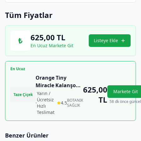
Tüm Fiyatlar
625,00
TL
₺
Listeye Ekle
En Ucuz Markete Git
En Ucuz
Orange Tiny
Miracle Kalanşo
...
625,00
Markete Git
Yarın /
Taze Çiçek
TL
Ücretsiz
BOTANIK
58 dk önce güncel
4.5
SAĞLIK
Hızlı
Teslimat
Benzer Ürünler