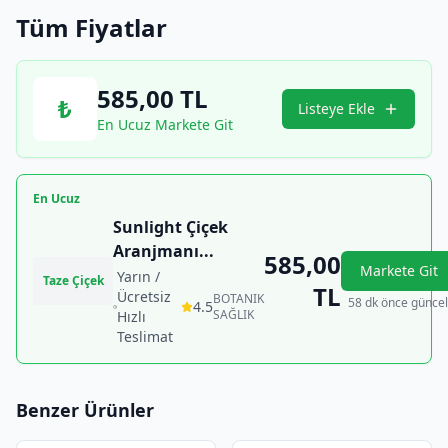
Tüm Fiyatlar
585,00
TL
₺
Listeye Ekle
En Ucuz Markete Git
En Ucuz
Sunlight Çiçek
Aranjmanı
...
585,00
Markete Git
Yarın /
Taze Çiçek
TL
Ücretsiz
BOTANIK
58 dk önce güncel
4.5
SAĞLIK
Hızlı
Teslimat
Benzer Ürünler