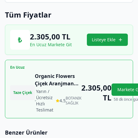
Tüm Fiyatlar
2.305,00
TL
₺
Listeye Ekle
En Ucuz Markete Git
En Ucuz
Organic Flowers
Çiçek Aranjman
...
2.305,00
Markete G
Yarın /
Taze Çiçek
TL
Ücretsiz
BOTANIK
58 dk önce gü
4.5
SAĞLIK
Hızlı
Teslimat
Benzer Ürünler