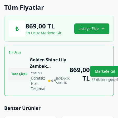
Tüm Fiyatlar
869,00
TL
₺
Listeye Ekle
En Ucuz Markete Git
En Ucuz
Golden Shine Lily
Zambak
...
869,00
Markete Git
Yarın /
Taze Çiçek
TL
Ücretsiz
BOTANIK
58 dk önce güncel
4.5
SAĞLIK
Hızlı
Teslimat
Benzer Ürünler