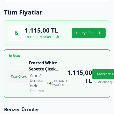
Tüm Fiyatlar
1.115,00
TL
₺
Listeye Ekle
En Ucuz Markete Git
En Ucuz
Frosted White
Sepette Çiçek
...
1.115,00
Markete G
Yarın /
Taze Çiçek
TL
Ücretsiz
BOTANIK
58 dk önce gü
4.5
SAĞLIK
Hızlı
Teslimat
Benzer Ürünler