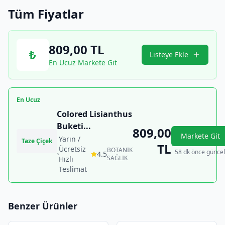
Tüm Fiyatlar
809,00
TL
₺
Listeye Ekle
En Ucuz Markete Git
En Ucuz
Colored Lisianthus
Buketi
...
809,00
Markete Git
Yarın /
Taze Çiçek
TL
Ücretsiz
BOTANIK
58 dk önce güncel
4.5
SAĞLIK
Hızlı
Teslimat
Benzer Ürünler