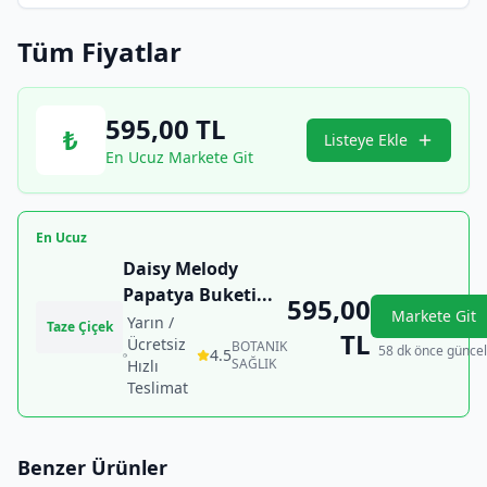
Tüm Fiyatlar
595,00
TL
₺
Listeye Ekle
En Ucuz Markete Git
En Ucuz
Daisy Melody
Papatya Buketi
...
595,00
Markete Git
Yarın /
Taze Çiçek
TL
Ücretsiz
BOTANIK
58 dk önce güncel
4.5
SAĞLIK
Hızlı
Teslimat
Benzer Ürünler