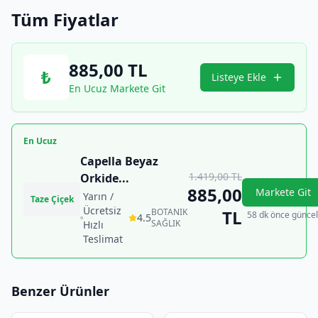
Tüm Fiyatlar
885,00
TL
₺
Listeye Ekle
En Ucuz Markete Git
En Ucuz
Capella Beyaz
1.419,00
TL
Orkide
...
885,00
Markete Git
Yarın /
Taze Çiçek
Ücretsiz
BOTANIK
TL
58 dk önce güncel
4.5
SAĞLIK
Hızlı
Teslimat
Benzer Ürünler