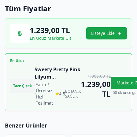
Tüm Fiyatlar
1.239,00
TL
₺
Listeye Ekle
En Ucuz Markete Git
En Ucuz
Sweety Pretty Pink
1.965,00
TL
Lilyum
...
1.239,00
Markete G
Yarın /
Taze Çiçek
Ücretsiz
BOTANIK
TL
58 dk önce gü
4.5
SAĞLIK
Hızlı
Teslimat
Benzer Ürünler