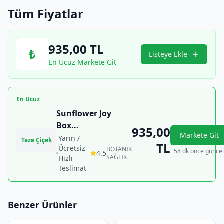
Tüm Fiyatlar
935,00
TL
₺
Listeye Ekle
En Ucuz Markete Git
En Ucuz
Sunflower Joy
Box
...
935,00
Markete Git
Yarın /
Taze Çiçek
TL
Ücretsiz
BOTANIK
58 dk önce güncel
4.5
SAĞLIK
Hızlı
Teslimat
Benzer Ürünler